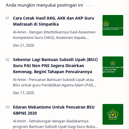
Anda mungkin menyukai postingan ini
Cara Cetak Hasil AKG, AKK dan AKP Guru
Madrasah di Simpatika
Al-Amin - Dengan diterbitkannya hasil Assesmen
Kompetensi Guru (AKG), Assesmen Kepala
Madrasah (AKK) dan Assesmen Pengawas
Madrasah (AKP) Tahun 2020 di Simpatika. Lalu…
Sebentar Lagi Bantuan Subsidi Upah (BSU)
Guru PAI Non PNS Segera Dicairkan
Kemenag. Begini Tahapan Pencairannya
Al-Amin - Pencairan Bantuan Subsidi Upah atau
BSU untuk guru Pendidikan Agama Islam (PAI)
Non PNS disekolah umum masih terus diproses.
Direktur PAI Rahmat Mulyana meng…
Edaran Mekanisme Untuk Pencairan BSU
GBPNS 2020
Al-Amin - Sehubungan dengan diadakannya
program Bantuan Subsidi Upah bagi Guru Bukan