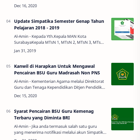
Pegawai Negeri Sipil Tahun Anggaran 2020 (BSU
GBPNS 2020), maka dengan ini kami sa…
Update Simpatika Semester Genap Tahun
Pelajaran 2018 - 2019
Al-Amin - Kepada Yth.Kepala MAN Kota
SurabayaKepala MTsN 1, MTsN 2, MTsN 3, MTsN
4 Kota SurabayaKepala MIN 1 dan MIN 2 Kota
SurabayaKepala MA/ MTs/ MI/ RA Sw…
Kanwil di Harapkan Untuk Mengawal
Pencairan BSU Guru Madrasah Non PNS
Al-Amin - Kementerian Agama melalui Direktorat
Guru dan Tenaga Kependidikan Ditjen Pendidikan
Islam meminta Kanwil untuk turut mengawal
proses subsidi pencairan Bantua…
Syarat Pencairan BSU Guru Kemenag
Terbaru yang Diminta BRI
Al-Amin - Jika anda termasuk salah satu guru
yang menerima notifikasi melalui akun Simpatika
dan berhak menerima Bantuan Subsidi