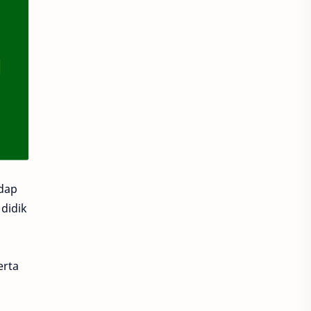
dap
 didik
erta