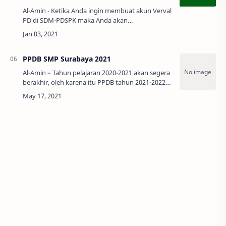
Al-Amin - Ketika Anda ingin membuat akun Verval
PD di SDM-PDSPK maka Anda akan
membutuhkan SK Operator Madrasah/Sekolah
sebagai lampiran untuk membuktikan bahwa
Anda b…
PPDB SMP Surabaya 2021
Al-Amin – Tahun pelajaran 2020-2021 akan segera
berakhir, oleh karena itu PPDB tahun 2021-2022
akan segera dibuka. Untuk peserta didik kelas
enam akan menjadi momentum…