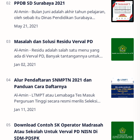
PPDB SD Surabaya 2021
Al-Amin - Bulan Juni adalah akhir tahun pelajaran,
oleh sebab itu Dinas Pendidikan Surabaya
membuka PPDB SD Surabaya 2021.Berikut kami
berikan jadwal jalur yang bisa d…
Masalah dan Solusi Residu Verval PD
Al-Amin - Residu adalah salah satu menu yang
ada di Verval PD, Banyak tantangannya untuk
membuat menu ini kosong dan bersih dari
masalah data siswa yang error.Data pes…
Alur Pendaftaran SNMPTN 2021 dan
Panduan Cara Daftarnya
Al-Amin - LTMPT atau Lemabaga Tes Masuk
Perguruan Tinggi secara resmi merilis Seleksi
Nasional Masuk Perguruan Tinggi Negeri
(SNMPTN), Ujian Tulis Berbasi Komputer (UT…
Download Contoh SK Operator Madrasah
Atau Sekolah Untuk Verval PD NISN Di
SDM-PDSPK