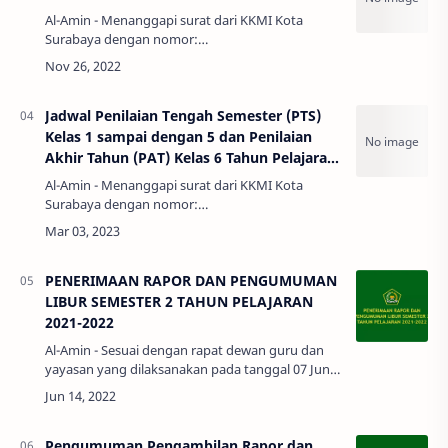
Al-Amin - Menanggapi surat dari KKMI Kota
Surabaya dengan nomor:
0143/KKMI/20.23/XI/2022 mengenai pelaksanaan
Penilaian Akhir Semester (PAS) Semester Ganjil
Tahun Pela…
Jadwal Penilaian Tengah Semester (PTS)
Kelas 1 sampai dengan 5 dan Penilaian
Akhir Tahun (PAT) Kelas 6 Tahun Pelajaran
2022-2023 MI AL AMIN
Al-Amin - Menanggapi surat dari KKMI Kota
Surabaya dengan nomor:
044/KKMI/20.23/II/2023 mengenai pelaksanaan
Penilaian Tengah Semester (PTS) Kelas 1 sampai
dengan 5 da…
PENERIMAAN RAPOR DAN PENGUMUMAN
LIBUR SEMESTER 2 TAHUN PELAJARAN
2021-2022
Al-Amin - Sesuai dengan rapat dewan guru dan
yayasan yang dilaksanakan pada tanggal 07 Juni
2022, dengan ini kami informasikan tanggal
penerimaan rapor dan pengumuman …
Pengumuman Pengambilan Rapor dan