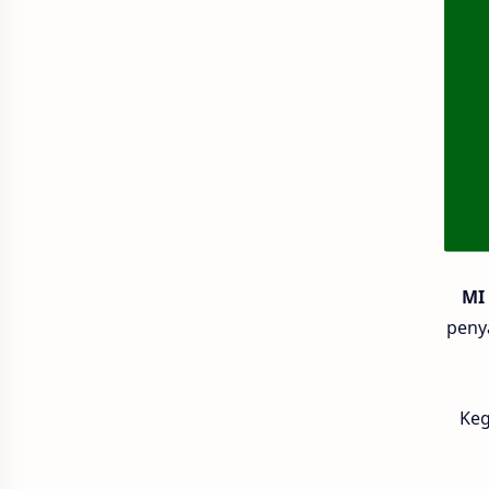
MI
penya
Keg