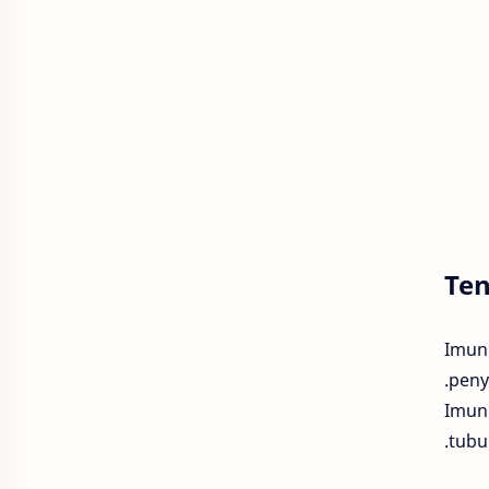
Ten
Imuni
penya
Imuni
tubu